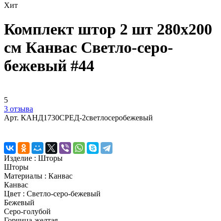
Хит
Комплект штор 2 шт 280х200
см Канвас Светло-серо-
бежевый #44
5
3 отзыва
Арт.
КАНД1730СРЕД-2светлосеробежевый
Изделие :
Шторы
Шторы
Материалы :
Канвас
Канвас
Цвет :
Светло-серо-бежевый
Бежевый
Серо-голубой
Горчица-желтая