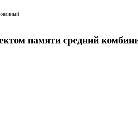
рованный
фектом памяти средний комбин