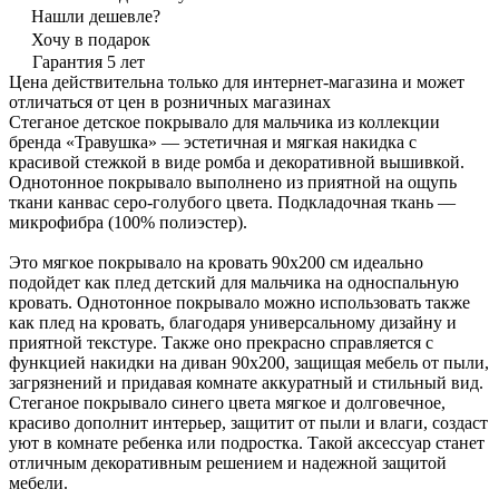
Нашли дешевле?
Хочу в подарок
Гарантия 5 лет
Цена действительна только для интернет-магазина и может
отличаться от цен в розничных магазинах
Стеганое детское покрывало для мальчика из коллекции
бренда «Травушка» — эстетичная и мягкая накидка с
красивой стежкой в виде ромба и декоративной вышивкой.
Однотонное покрывало выполнено из приятной на ощупь
ткани канвас серо-голубого цвета. Подкладочная ткань —
микрофибра (100% полиэстер).
Это мягкое покрывало на кровать 90х200 см идеально
подойдет как плед детский для мальчика на односпальную
кровать. Однотонное покрывало можно использовать также
как плед на кровать, благодаря универсальному дизайну и
приятной текстуре. Также оно прекрасно справляется с
функцией накидки на диван 90х200, защищая мебель от пыли,
загрязнений и придавая комнате аккуратный и стильный вид.
Стеганое покрывало синего цвета мягкое и долговечное,
красиво дополнит интерьер, защитит от пыли и влаги, создаст
уют в комнате ребенка или подростка. Такой аксессуар станет
отличным декоративным решением и надежной защитой
мебели.