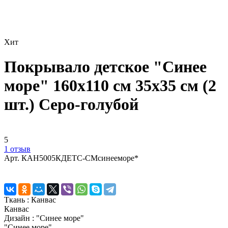
Хит
Покрывало детское "Синее
море" 160х110 см 35х35 см (2
шт.) Серо-голубой
5
1 отзыв
Арт.
КАН5005КДЕТС-СМсинееморе*
Ткань :
Канвас
Канвас
Дизайн :
"Синее море"
"Синее море"