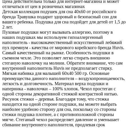
Цена действительна только для интернет-магазина и может
отличаться от цен в розничных магазинах
Детская коллекция подушек для сна 40х60 от российского
бренда Травушка подарит здоровый и безопасный сон для
вашего ребенка. Подушка для сна подойдет для детей от 1,5 до
2 лет.
Пуховые подушки могут вызывать аллергию, поэтому в
наших подушках мы используем гипоаллергенный
наполнитель - высококачественный искусственный лебяжий
пух премиум - качества от мирового корейского бренда Huvis.
Самый качественный на рынке. Особенность подушки в
съемном чехле. Это позволяет легко стирать внешнюю
стеганую наволочку на молнии. Обратите внимание, что сам
внутренний наполнитель Huvis не предполагает стирку.
Мягкая набивка для малышей 60х40 500 гр. Основные
преимущества данного наполнителя – воздухопроницаемость,
легкость и долговечность. Материал верха подушки и
наперника - наволочки – 100% хлопок. Чехол простеган с
одной стороны декоративной стежкой контрастной нитью.
Рисунок стежки – деревья. Благодаря тому, что стежка
находится на одной стороне подушки, вы можете выбрать
наиболее удобною сторону для сна, поскольку со стороны
стежки подушка плотнее, а с противоположной стороны
мягче. Стеганый чехол распределяет давление и уменьшает
сбивание внутреннего наполнителя, продлевая срок