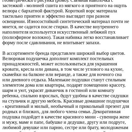
геометрического рисунка (ромб). Съемная наволочка с
застежкой - молнией сшита из мягкого и приятного на ощупь
велюра с бархатной фактурой. Короткий ворс материала
тактильно приятен и эффектно выглядит при разном
освещении. Износостойкий синтетический материал почти не
мнется, не садится после стирки. В качестве внутреннего
наполнителя используется искусственный лебяжий пух
(полиэфирное волокно). Такая набивка легко восстанавливает
форму после сдавливания, не впитывает запахи.
В ассортименте бренда представлен широкий выбор цветов.
Велюровая подушечка дополнит комплект постельных
принадлежностей, может использоваться для украшения
кровати, кресла или дивана, в том числе углового на кухне,
скамейки на балконе или веранде, а также для ночного сна
или дневного отдыха. Маленькие подушки станут стильным
элементом дома или квартиры, подарят помещению красоту,
шарм и уют, украсят диванчик в гостиной или комнату
ребенка, спальню взрослых, будут удобны в качестве сидушки
на стульчик и другую мебель. Красивые домашние подушечки
- креативный и милый, необычный и прикольный презент для
родных и близких, для любого члена семьи. Декоративная
подушка подойдет в качестве красивого мини - сувенира жене
и мужу, маме и папе, бабушке и дедушке, другу или подруге,
любимой девушке или парню, сестре или брату, молодоженам