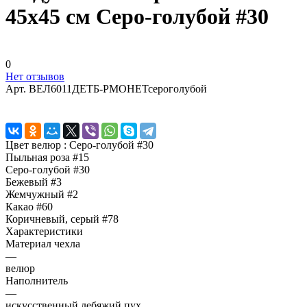
45х45 см Серо-голубой #30
0
Нет отзывов
Арт.
ВЕЛ6011ДЕТБ-РМОНЕТсероголубой
Цвет велюр :
Серо-голубой #30
Пыльная роза #15
Серо-голубой #30
Бежевый #3
Жемчужный #2
Какао #60
Коричневый, серый #78
Характеристики
Материал чехла
—
велюр
Наполнитель
—
искусственный лебяжий пух