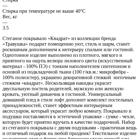
—
Стирка при температуре не выше 40°С
Вес, кг
—
3.5
Стеганое покрывало «Квадрат» из коллекции бренда
«Травушка» подарит помещению уют, стиль и шарм, станет
роскошным дополнением к интерьеру спальни или гостиной.
Однотонное изделие выполнено из плотного, мягкого и
приятного на ощупь велюра лилового цвета (искусственный
материал - 100% ПЭ) с тонким наполнителем синтепоном и
основой из подкладочной ткани (100 г/кв.м.: микрофибра -
100% полиэстер), украшено декоративной стежкой ниточным
стежком «квадрат». Нескользящая накидка украсит
двуспальную постель родителей, мужскую или женскую
кровать, уютный диванчик в гостиной. Универсальный
домашний плед в стиле лофт дополнит комплект постельных
принадлежностей, станет эффектным интерьерным
аксессуаром, который украсит любую комнату. Покрывало и
подушки поставляются в эстетичной упаковке - сумке - чехле,
которую будет приятно вручать в качестве подарочной. Набор
из стеганого покрывала с двумя подушками - практичная вещь
и отличный подарок на любой праздник! Текстильное изделие
не потеряет цвет и форму при бережном уходе: ручной или