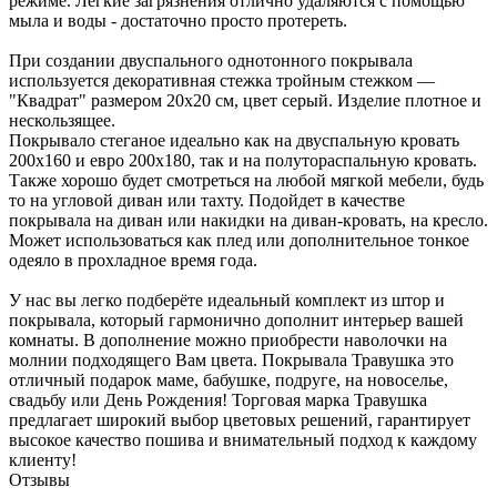
режиме. Легкие загрязнения отлично удаляются с помощью
мыла и воды - достаточно просто протереть.
При создании двуспального однотонного покрывала
используется декоративная стежка тройным стежком —
"Квадрат" размером 20х20 см, цвет серый. Изделие плотное и
нескользящее.
Покрывало стеганое идеально как на двуспальную кровать
200х160 и евро 200х180, так и на полутораспальную кровать.
Также хорошо будет смотреться на любой мягкой мебели, будь
то на угловой диван или тахту. Подойдет в качестве
покрывала на диван или накидки на диван-кровать, на кресло.
Может использоваться как плед или дополнительное тонкое
одеяло в прохладное время года.
У нас вы легко подберёте идеальный комплект из штор и
покрывала, который гармонично дополнит интерьер вашей
комнаты. В дополнение можно приобрести наволочки на
молнии подходящего Вам цвета. Покрывала Травушка это
отличный подарок маме, бабушке, подруге, на новоселье,
свадьбу или День Рождения! Торговая марка Травушка
предлагает широкий выбор цветовых решений, гарантирует
высокое качество пошива и внимательный подход к каждому
клиенту!
Отзывы