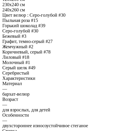
230х240 см
240х260 см
Цвет велюр :
Серо-голубой #30
Пыльная роза #15
Горький шоколад #39
Серо-голубой #30
Бежевый #3
Графит, темно-серый #27
Жемчужный #2
Коричневый, серый #78
Лиловый #18
Молочный #1
Серый шелк #49
Серебристый
Характеристики
Материал
—
бархат-велюр
Возраст
—
для взрослых, для детей
Особенности
—
двухстороннее износоустойчивое стеганое
Стирка