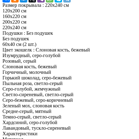
Размер покрывала :
220х240 см
120х200 см
160х220 см
200x220 см
220х240 см
Подушки :
Без подушек
Без подушек
60х40 см (2 шт.)
Цвет экошелк :
Слоновая кость, бежевый
Изумрудный, серо-голубой
Розовый, серый
Слоновая кость, бежевый
Горчичный, молочный
Горький шоколад, серо-бежевый
Пыльная роза, светло-серый
Серо-голубой, жемчужный
Светло-сиреневый, светло-серый
Серо-бежевый, серо-коричневый
Зеленый мох, слоновая кость
Средне-серый, мятный
Темно-серый, светло-серый
Хардсиний, серо-голубой
Лавандовый, тускло-сиреневый
Характеристики