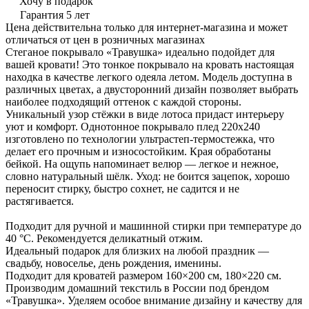
Хочу в подарок
Гарантия 5 лет
Цена действительна только для интернет-магазина и может
отличаться от цен в розничных магазинах
Стеганое покрывало «Травушка» идеально подойдет для
вашей кровати! Это тонкое покрывало на кровать настоящая
находка в качестве легкого одеяла летом. Модель доступна в
различных цветах, а двусторонний дизайн позволяет выбрать
наиболее подходящий оттенок с каждой стороны.
Уникальный узор стёжки в виде лотоса придаст интерьеру
уют и комфорт. Однотонное покрывало плед 220х240
изготовлено по технологии ультрастеп-термостежка, что
делает его прочным и износостойким. Края обработаны
бейкой. На ощупь напоминает велюр — легкое и нежное,
словно натуральный шёлк. Уход: не боится зацепок, хорошо
переносит стирку, быстро сохнет, не садится и не
растягивается.
Подходит для ручной и машинной стирки при температуре до
40 °C. Рекомендуется деликатный отжим.
Идеальный подарок для близких на любой праздник —
свадьбу, новоселье, день рождения, именины.
Подходит для кроватей размером 160×200 см, 180×220 см.
Производим домашний текстиль в России под брендом
«Травушка». Уделяем особое внимание дизайну и качеству для