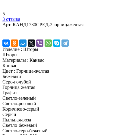
5
3 отзыва
Арт.
КАНД1730СРЕД-2горчицажелтая
Изделие :
Шторы
Шторы
Материалы :
Канвас
Канвас
Цвет :
Горчица-желтая
Бежевый
Серо-голубой
Горчица-желтая
Графит
Светло-зеленый
Светло-розовый
Коричнево-серый
Серый
Пыльная-роза
Светло-бежевый
Светло-серо-бежевый