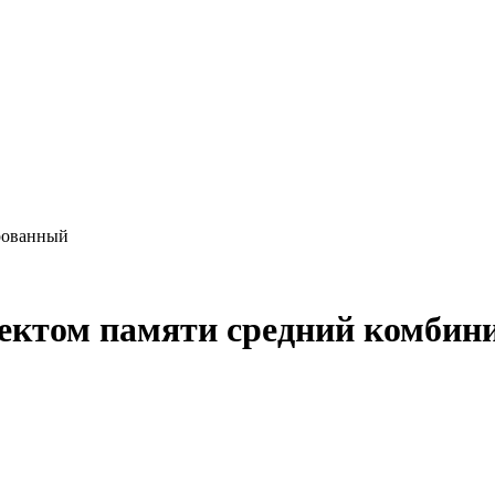
рованный
фектом памяти средний комбин