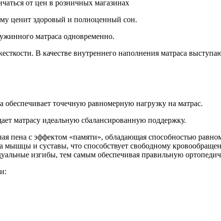
ичаться от цен в розничных магазинах
ему ценит здоровый и полноценный сон.
ружинного матраса одновременно.
есткости. В качестве внутреннего наполнения матраса выступаю
а обеспечивает точечную равномерную нагрузку на матрас.
дает матрасу идеальную сбалансированную поддержку.
ная пена с эффектом «памяти», обладающая способностью равном
на мышцы и суставы, что способствует свободному кровообраще
идуальные изгибы, тем самым обеспечивая правильную ортопеди
и: